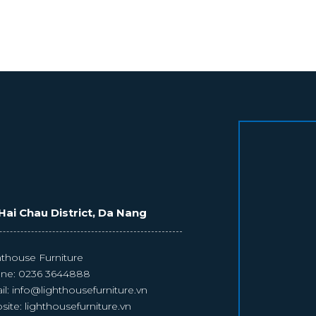
Hai Chau District, Da Nang
hthouse Furniture
ne:
0236 3644888
il:
info@lighthousefurniture.vn
site:
lighthousefurniture.vn