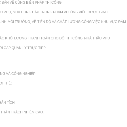
C BẢN VẼ CÙNG BIỆN PHÁP THI CÔNG
HẦU PHỤ, NHÀ CUNG CẤP TRONG PHẠM VI CÔNG VIỆC ĐƯỢC GIAO
SINH MÔI TRƯỜNG, VỀ TIẾN ĐỘ VÀ CHẤT LƯỢNG CÔNG VIỆC KHU VỰC ĐẢM
XÁC KHỐI LƯỢNG THANH TOÁN CHO ĐỘI THI CÔNG, NHÀ THẦU PHỤ
I CẤP QUẢN LÝ TRỰC TIẾP
NG VÀ CÔNG NGHIỆP
I THẾ;
HÂN TÍCH
H THẦN TRÁCH NHIỆM CAO.