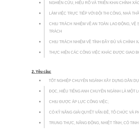
NGHIÊN CỨU, HIỂU RÕ VÀ TRIỂN KHAI CHÍNH XÁ
LÀM VIỆC TRỰC TIẾP VỚI ĐỘI THI CÔNG, NHÀ T
CHỊU TRÁCH NHIỆM VỀ AN TOÀN LAO ĐỘNG, VỆ 
TRÁCH
CHỊU TRÁCH NHIỆM VỀ TÍNH ĐẦY ĐỦ VÀ CHÍNH 
THỰC HIỆN CÁC CÔNG VIỆC KHÁC ĐƯỢC GIAO BỚ
2. Yêu cầu:
TỐT NGHIỆP CHUYÊN NGÀNH XÂY DỰNG DÂN DỤ
ĐỌC, HIỂU TIẾNG ANH CHUYÊN NGÀNH LÀ MỘT LỢ
CHỊU ĐƯỢC ÁP LỰC CÔNG VIỆC;
CÓ KỸ NĂNG GIẢI QUYẾT VẤN ĐỀ, TỔ CHỨC VÀ P
TRUNG THỰC, NĂNG ĐỘNG, NHIỆT TÌNH, CÓ TIN