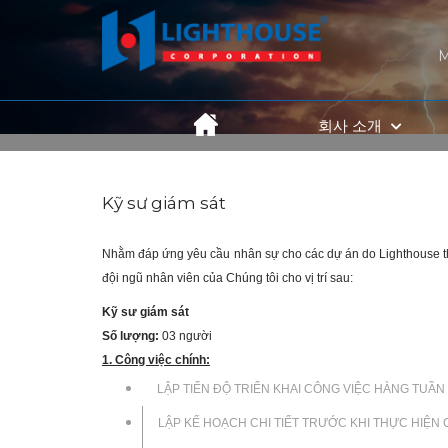
회사 소개
Kỹ sư giám sát
Nhằm
đáp ứng yêu cầu nhân
sự
cho các dự án do Lighthouse
t
đội ngũ nhân viên của
Chúng tôi
cho vị trí sau:
Kỹ sư giám sát
Số lượng:
03
người
1. Công việc chính:
LẬP TIẾN ĐỘ TRIỂN KHAI CÔNG VIỆC HÀNG TUẦN
LẬP KẾ HOẠCH CHI TIẾT TRƯỚC KHI THỰC HIỆ