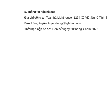
5. Thông tin nộp hồ sơ
:
Địa chỉ công ty:
Toà nhà Lighthouse -1254 Xô Viết Nghệ Tĩnh,
Email ứng tuyển:
tuyendung@lighthouse.vn
Thời hạn nộp hồ sơ:
Đến hết ngày
20
tháng
4
năm 202
2