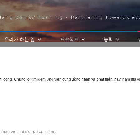
Mang đến sự hoàn mỹ - Partnering towards ex
우리가 하는 일
프로젝트
능력
hi công, Chúng tôi
tìm kiếm ứng viên cùng đồng hành và phát triển, hãy tham gia v
N CÔNG VIỆC ĐƯỢC PHÂN CÔNG