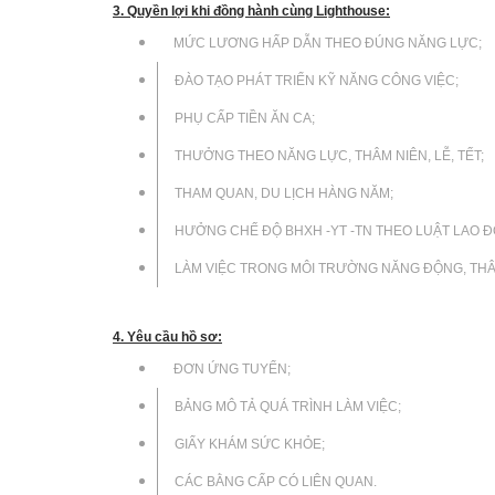
3. Quyền lợi khi đồng hành cùng Lighthouse:
MỨC LƯƠNG HẤP DẪN THEO ĐÚNG NĂNG LỰC;
ĐÀO TẠO PHÁT TRIỂN KỸ NĂNG CÔNG VIỆC;
PHỤ CẤP TIỀN ĂN CA;
THƯỞNG THEO NĂNG LỰC, THÂM NIÊN, LỄ, TẾT;
THAM QUAN, DU LỊCH HÀNG NĂM;
HƯỞNG CHẾ ĐỘ BHXH -YT -TN THEO LUẬT LAO Đ
LÀM VIỆC TRONG MÔI TRƯỜNG NĂNG ĐỘNG, THÂ
4. Yêu cầu hồ sơ:
ĐƠN ỨNG TUYỂN;
BẢNG MÔ TẢ QUÁ TRÌNH LÀM VIỆC;
GIẤY KHÁM SỨC KHỎE;
CÁC BẰNG CẤP CÓ LIÊN QUAN.