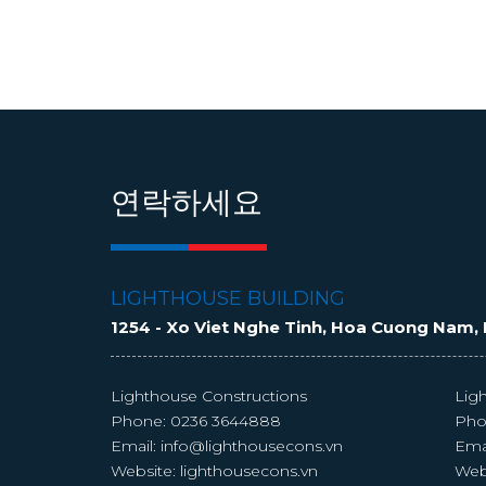
연락하세요
LIGHTHOUSE BUILDING
1254 - Xo Viet Nghe Tinh, Hoa Cuong Nam, 
Lighthouse Constructions
Lig
Phone:
0236 3644888
Pho
Email:
info@lighthousecons.vn
Ema
Website:
lighthousecons.vn
Web