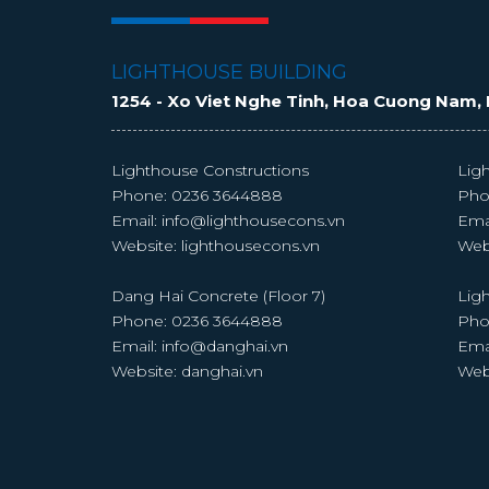
LIGHTHOUSE BUILDING
1254 - Xo Viet Nghe Tinh, Hoa Cuong Nam, 
Lighthouse Constructions
Lig
Phone:
0236 3644888
Pho
Email:
info@lighthousecons.vn
Ema
Website:
lighthousecons.vn
Web
Dang Hai Concrete (Floor 7)
Ligh
Phone:
0236 3644888
Pho
Email:
info@danghai.vn
Ema
Website:
danghai.vn
Web