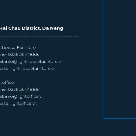
Hai Chau District, Da Nang
hthouse Furniture
ne:
0236 3644888
il:
info@lighthousefurniture.vn
site:
lighthousefurniture.vn
toffice
ne:
0236 3644888
il:
info@lightoffice.vn
site:
lightoffice.vn