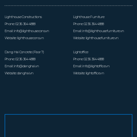
Lighthouse Constructions
Lighthouse Furniture
Phone:
0236 3644888
Phone:
0236 3644888
Email:
info@lighthousecons.vn
Email:
info@lighthousefurniture.vn
Website:
lighthousecons.vn
Website:
lighthousefurniture.vn
Dang Hai Concrete (Floor 7)
Lightoffice
Phone:
0236 3644888
Phone:
0236 3644888
Email:
info@danghai.vn
Email:
info@lightoffice.vn
Website:
danghai.vn
Website:
lightoffice.vn