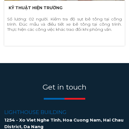
KỸ THUẬT HIỆN TRƯỜNG
Số lương: 02 người. Kiểm tra độ sụt bê tông tại công
trình. Đúc mẫu và điều tiết xe bê tông tại công trình.
Thực hiện các công việc khác trao đổi khi phỏng vấn.
Get in touch
LIGHTHOUSE BUILDING
1254 - Xo Viet Nghe Tinh, Hoa Cuong Nam, Hai Chau
District, Da Nang