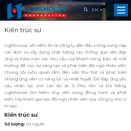
EN
Home
Kiến trúc sư
About
Lighthouse với niềm tin là công ty dẫn đầu trong cung cấp
us
các dịch vụ xây dựng chất lượng cao thông qua việc đáp
ứng và thỏa mãn các nhu cầu của khách hàng, bảo vệ môi
What
trường, đề cao sự sáng tạo và phát triển đội ngũ nhân viên.
Chúng tôi luôn quan tâm đến việc thu hút và phát triển
we
những ứng viên có năng lực và nhiệt huyết. Để đáp ứng yêu
do
cầu nhân lực cho các dự án ở Phú Yên và Đà Nẵng,
Lighthouse tìm kiếm ứng viên cùng đồng hành và phát
Projects
triển, hãy tham gia vào đội ngũ nhân viên của công ty cho vị
trí sau:
Capabilities
Kiến trúc sư
News
Số lượng:
02 người